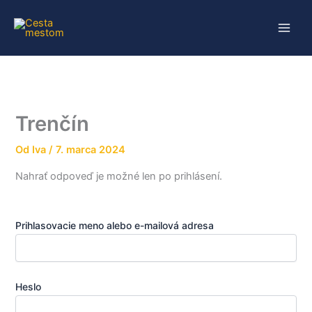
Preskočiť
na
obsah
Trenčín
Od
Iva
/
7. marca 2024
Nahrať odpoveď je možné len po prihlásení.
Prihlasovacie meno alebo e-mailová adresa
Heslo