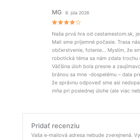
MG
8. júla 2026
Hodnote
Naša prvá hra od cestamestom.sk, jed
nie
4
z 5
Mali sme príjemné počasie. Trasa nás
občerstvenie, fotenie… Myslím, že sm
robotická téma sa nám zdala trochu 
Väčšina úloh bola presne a zaujímav
bránou sa mne -dospelému – dala prečí
že správnu odpoveď sme asi nedopatre
mňa pri poslednej úlohe (ale viac ne
Pridať recenziu
Vaša e-mailová adresa nebude zverejnená.
Vy