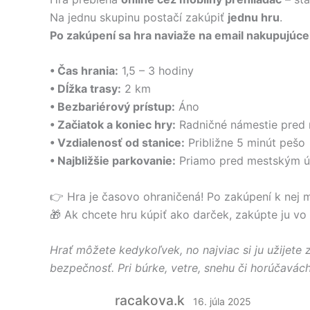
Na jednu skupinu postačí zakúpiť
jednu hru
.
Po zakúpení sa hra naviaže na email nakupujúc
• Čas hrania:
1,5 – 3 hodiny
• Dĺžka trasy:
2 km
• Bezbariérový prístup:
Áno
• Začiatok a koniec hry:
Radničné námestie pred
• Vzdialenosť od stanice:
Približne 5 minút pešo
• Najbližšie parkovanie:
P
riamo pred mestským úr
👉
Hra je časovo ohraničená! Po zakúpení k nej 
🎁 Ak chcete hru kúpiť ako darček, zakúpte ju 
Hrať môžete kedykoľvek, no najviac si ju užijete
bezpečnosť. Pri búrke, vetre, snehu či horúčavách
racakova.k
16. júla 2025