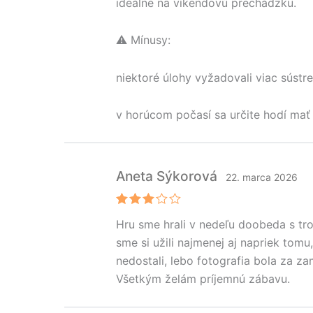
ideálne na víkendovú prechádzku.
⚠️ Mínusy:
niektoré úlohy vyžadovali viac sústr
v horúcom počasí sa určite hodí mať
Aneta Sýkorová
22. marca 2026
Hodno
Hru sme hrali v nedeľu doobeda s tro
tenie
3
z 5
sme si užili najmenej aj napriek tom
nedostali, lebo fotografia bola za z
Všetkým želám príjemnú zábavu.