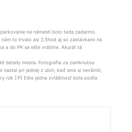
, parkovanie na námestí bolo teda zadarmo.
 nám to trvalo asi 2,5hod aj so zastávkami na
a a do PK sa ešte vrátime. Akurát tá
é detaily mesta. Fotografia za zamknutou
nastal pri jednej z úloh, keď sme si nevšimli,
y rúk [:P] Ešte jedna zvláštnosť bola podľa