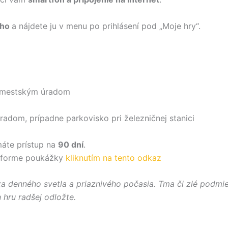
eho
a nájdete ju v menu po prihlásení pod „Moje hry“.
 mestským úradom
adom, prípadne parkovisko pri železničnej stanici
máte prístup na
90 dní
.
vo forme poukážky
kliknutím na tento odkaz
 za denného svetla a priaznivého počasia. Tma či zlé podmi
 hru radšej odložte.