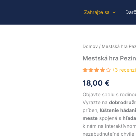
Zahrajte sa
Dar
množstvo
Domov
/ Mestská hra Pe
Mestská
Mestská hra Pezi
hra
Pezinok
(
3
recenzi
Hodnotenie
3
18,00
€
4.00
z 5
na
základe
Objavte spolu s rodino
zákazníckych
recenzií
Vyrazte na
dobrodruž
príbeh,
lúštenie hádan
meste
spojená s
hľada
k nám na interaktívnom
nezabudnuteľné chvíle 