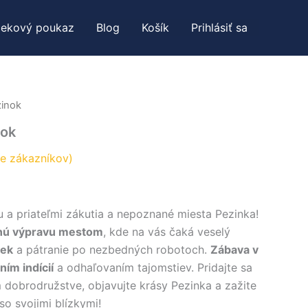
čekový poukaz
Blog
Košík
Prihlásiť sa
zinok
nok
e zákazníkov)
u a priateľmi zákutia a nepoznané miesta Pezinka!
nú výpravu mestom
, kde na vás čaká veselý
iek
a pátranie po nezbedných robotoch.
Zábava v
ním indícií
a odhaľovaním tajomstiev. Pridajte sa
 dobrodružstve, objavujte krásy Pezinka a zažite
so svojimi blízkymi!