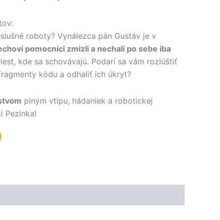
tov:
oslušné roboty? Vynálezca pán Gustáv je v
lechoví pomocníci zmizli a nechali po sebe iba
est, kde sa schovávajú. Podarí sa vám rozlúštiť
 fragmenty kódu a odhaliť ich úkryt?
stvom
plným vtipu, hádaniek a robotickej
i Pezinka!