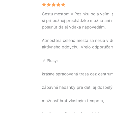
Hodnotenie
Cestu mestom v Pezinku bola veľmi p
5
z 5
si pri bežnej prechádzke možno ani n
posunúť ďalej vďaka nápovedám.
Atmosféra celého mesta sa nesie v du
aktívneho oddychu. Vrelo odporúča
✅ Plusy:
krásne spracovaná trasa cez centrum
zábavné hádanky pre deti aj dospelý
možnosť hrať vlastným tempom,