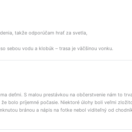
edenia, takže odporúčam hrať za svetla,
 so sebou vodu a klobúk – trasa je väčšinou vonku.
ma deťmi. S malou prestávkou na občerstvenie nám to trval
u, že bolo príjemné počasie. Niektoré úlohy boli veľmi zlož
amknutou bránou a nápis na fotke nebol viditeľný od chodní