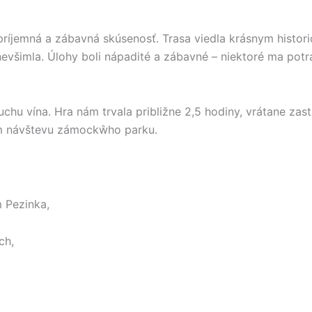
ríjemná a zábavná skúsenosť. Trasa viedla krásnym histor
evšimla. Úlohy boli nápadité a zábavné – niektoré ma potráp
chu vína. Hra nám trvala približne 2,5 hodiny, vrátane zast
m návštevu zámockŵho parku.
 Pezinka,
ch,