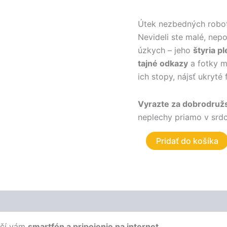
Útek nezbedných robo
Nevideli ste malé, nep
úzkych – jeho
štyria p
tajné odkazy
a fotky mi
ich stopy, nájsť ukryté
Vyrazte za dobrodruž
neplechy priamo v srdc
Pridať do košíka
ačí vám
smartfón a pripojenie na internet
.