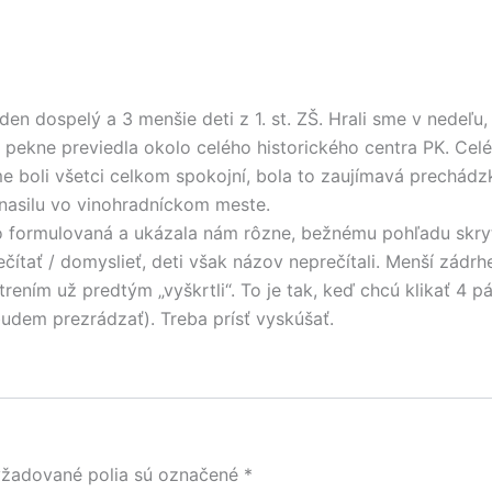
en dospelý a 3 menšie deti z 1. st. ZŠ. Hrali sme v nedeľu
 pekne previedla okolo celého historického centra PK. Celé
e boli všetci celkom spokojní, bola to zaujímavá prechádzk
nasilu vo vinohradníckom meste.
o formulovaná a ukázala nám rôzne, bežnému pohľadu skryt
tať / domyslieť, deti však názov neprečítali. Menší zádrhel 
ním už predtým „vyškrtli“. To je tak, keď chcú klikať 4 pár
budem prezrádzať). Treba prísť vyskúšať.
žadované polia sú označené
*