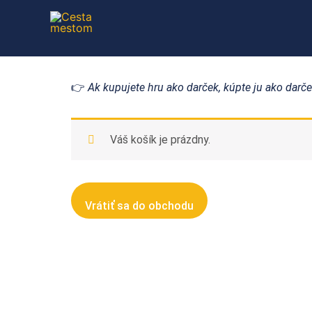
Preskočiť
na
obsah
👉
Ak kupujete hru ako darček, kúpte ju ako dar
Váš košík je prázdny.
Vrátiť sa do obchodu