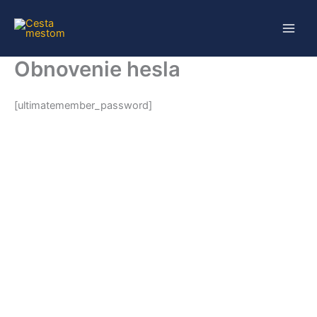
Preskočiť
na
obsah
Obnovenie hesla
[ultimatemember_password]