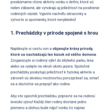
preskúmame rôzne aktivity vonku s deťmi, ktoré sú
nielen zábavné, ale vytvárajú aj príležitosť na posilnenie
rodinných väzieb. Vypnite nachvíľu obrazovky a
vytvorte si spomienky, ktoré nevyblednú!
1. Prechádzky v prírode spojené s hrou
Naplánujte si cestu von a
objavujte krásy prírody,
ktoré sa nachádzajú len kúsok od vášho domova
.
Zorganizujte si rodinný výlet do blízkeho parku, lesa
alebo sa vydajte na okruh okolo jazera. Spoločné
prechádzky poskytujú príležitosť k fyzickej aktivite a
zároveň sú skvelou možnosťou porozprávať sa, smiať
sa a skutočne sa prepojiť ako rodina.
Aby ste spestrili prechádzku, pripravte sa na
rodinnú
loveckú výzvu
! Každý člen rodiny dostane jedno
písmeno a úlohou bude nájsť vonku čo najviac