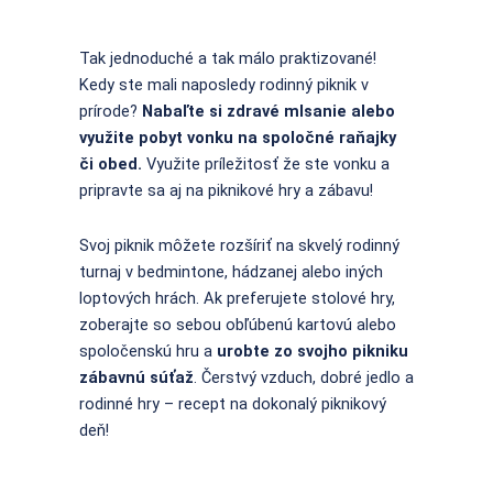
Tak jednoduché a tak málo praktizované!
Kedy ste mali naposledy rodinný piknik v
prírode?
Nabaľte si zdravé mlsanie alebo
využite pobyt vonku na spoločné raňajky
či obed.
Využite príležitosť že ste vonku a
pripravte sa aj na piknikové hry a zábavu!
Svoj piknik môžete rozšíriť na skvelý rodinný
turnaj v bedmintone, hádzanej alebo iných
loptových hrách. Ak preferujete stolové hry,
zoberajte so sebou obľúbenú kartovú alebo
spoločenskú hru a
urobte zo svojho pikniku
zábavnú súťaž
. Čerstvý vzduch, dobré jedlo a
rodinné hry – recept na dokonalý piknikový
deň!