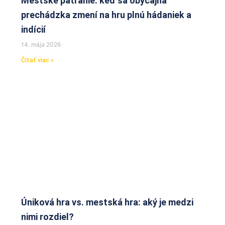
Mestské pátranie: keď sa obyčajná
prechádzka zmení na hru plnú hádaniek a
indícií
14. mája 2026
Čítať viac »
Úniková hra vs. mestská hra: aký je medzi
nimi rozdiel?