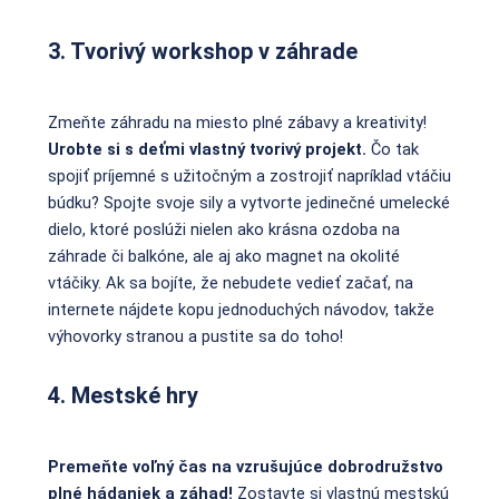
3. Tvorivý workshop v záhrade
Zmeňte záhradu na miesto plné zábavy a kreativity!
Urobte si s deťmi vlastný tvorivý projekt.
Čo tak
spojiť príjemné s užitočným a zostrojiť napríklad vtáčiu
búdku? Spojte svoje sily a vytvorte jedinečné umelecké
dielo, ktoré poslúži nielen ako krásna ozdoba na
záhrade či balkóne, ale aj ako magnet na okolité
vtáčiky. Ak sa bojíte, že nebudete vedieť začať, na
internete nájdete kopu jednoduchých návodov, takže
výhovorky stranou a pustite sa do toho!
4. Mestské hry
Premeňte voľný čas na vzrušujúce dobrodružstvo
plné hádaniek a záhad!
Zostavte si vlastnú mestskú