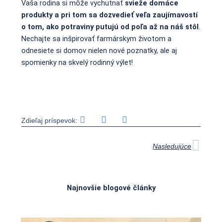
Vaša rodina si môže vychutnať
svieže domáce
produkty a pri tom sa dozvedieť veľa zaujímavostí
o tom, ako potraviny putujú od poľa až na náš stôl
.
Nechajte sa inšpirovať farmárskym životom a
odnesiete si domov nielen nové poznatky, ale aj
spomienky na skvelý rodinný výlet!
Zdieľaj príspevok:
Ďalš
Nasledujúce
Najnovšie blogové články