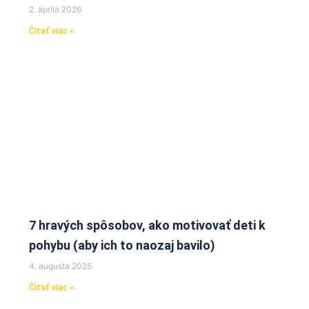
2. apríla 2026
Čítať viac »
7 hravých spôsobov, ako motivovať deti k
pohybu (aby ich to naozaj bavilo)
4. augusta 2025
Čítať viac »