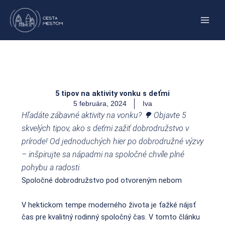
Preskočiť
na
obsah
5 tipov na aktivity vonku s deťmi
5 februára, 2024
Iva
Hľadáte zábavné aktivity na vonku? 🌳 Objavte 5
skvelých tipov, ako s deťmi zažiť dobrodružstvo v
prírode! Od jednoduchých hier po dobrodružné výzvy
– inšpirujte sa nápadmi na spoločné chvíle plné
pohybu a radosti.
Spoločné dobrodružstvo pod otvoreným nebom
V hektickom tempe moderného života je ťažké nájsť
čas pre kvalitný rodinný spoločný čas. V tomto článku